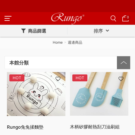
0
商品篩選
排序
Home
週邊商品
本館分類
HOT
HOT
木柄矽膠耐熱刮刀油刷組
Rungo兔兔揉麵墊