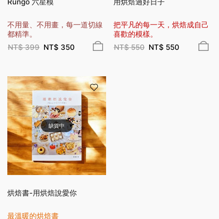
Rungo 六星模
用烘焙過好日子
不用量、不用畫，每一道切線
把平凡的每一天，烘焙成自己
都精準。
喜歡的模樣。
NT$
399
NT$
350
NT$
550
NT$
550
缺貨中
烘焙書-用烘焙說愛你
最溫暖的烘焙書