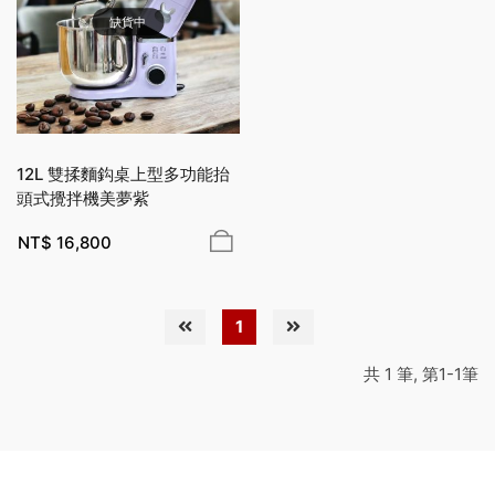
缺貨中
12L 雙揉麵鈎桌上型多功能抬
頭式攪拌機美夢紫
NT$
16,800
1
共 1 筆, 第1-1筆