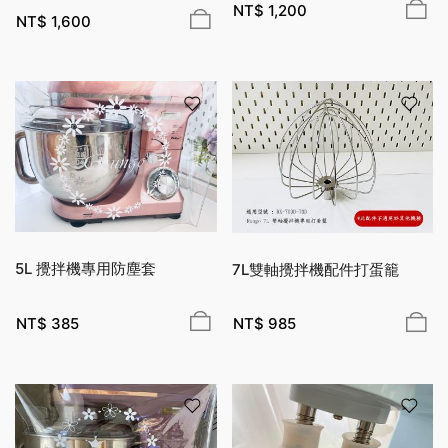
NT$
1,200
NT$
1,600
5L 攪拌機專用防塵套
7L雙軸攪拌機配件打蛋籠
NT$
385
NT$
985