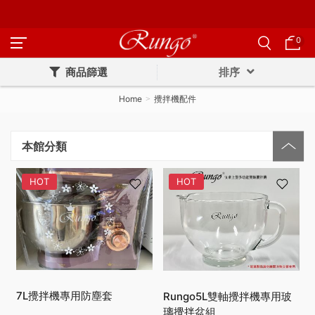
0
商品篩選
排序
Home
攪拌機配件
本館分類
HOT
HOT
7L攪拌機專用防塵套
Rungo5L雙軸攪拌機專用玻
璃攪拌盆組